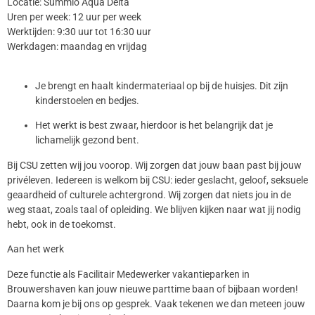
Locatie: Summio Aqua Delta
Uren per week: 12 uur per week
Werktijden: 9:30 uur tot 16:30 uur
Werkdagen: maandag en vrijdag
Je brengt en haalt kindermateriaal op bij de huisjes. Dit zijn
kinderstoelen en bedjes.
Het werkt is best zwaar, hierdoor is het belangrijk dat je
lichamelijk gezond bent.
Bij CSU zetten wij jou voorop. Wij zorgen dat jouw baan past bij jouw
privéleven. Iedereen is welkom bij CSU: ieder geslacht, geloof, seksuele
geaardheid of culturele achtergrond. Wij zorgen dat niets jou in de
weg staat, zoals taal of opleiding. We blijven kijken naar wat jij nodig
hebt, ook in de toekomst.
Aan het werk
Deze functie als Facilitair Medewerker vakantieparken in
Brouwershaven kan jouw nieuwe parttime baan of bijbaan worden!
Daarna kom je bij ons op gesprek. Vaak tekenen we dan meteen jouw