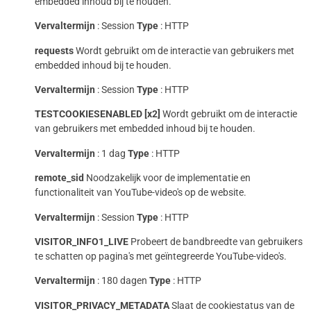
embedded inhoud bij te houden.
Vervaltermijn
: Session
Type
: HTTP
requests
Wordt gebruikt om de interactie van gebruikers met
embedded inhoud bij te houden.
Vervaltermijn
: Session
Type
: HTTP
TESTCOOKIESENABLED [x2]
Wordt gebruikt om de interactie
van gebruikers met embedded inhoud bij te houden.
Vervaltermijn
: 1 dag
Type
: HTTP
remote_sid
Noodzakelijk voor de implementatie en
functionaliteit van YouTube-video's op de website.
Vervaltermijn
: Session
Type
: HTTP
VISITOR_INFO1_LIVE
Probeert de bandbreedte van gebruikers
te schatten op pagina's met geïntegreerde YouTube-video's.
Vervaltermijn
: 180 dagen
Type
: HTTP
VISITOR_PRIVACY_METADATA
Slaat de cookiestatus van de