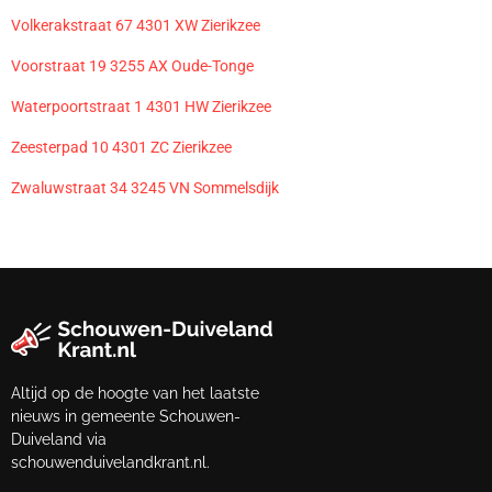
Volkerakstraat 67 4301 XW Zierikzee
Voorstraat 19 3255 AX Oude-Tonge
Waterpoortstraat 1 4301 HW Zierikzee
Zeesterpad 10 4301 ZC Zierikzee
Zwaluwstraat 34 3245 VN Sommelsdijk
Altijd op de hoogte van het laatste
nieuws in gemeente Schouwen-
Duiveland via
schouwenduivelandkrant.nl.