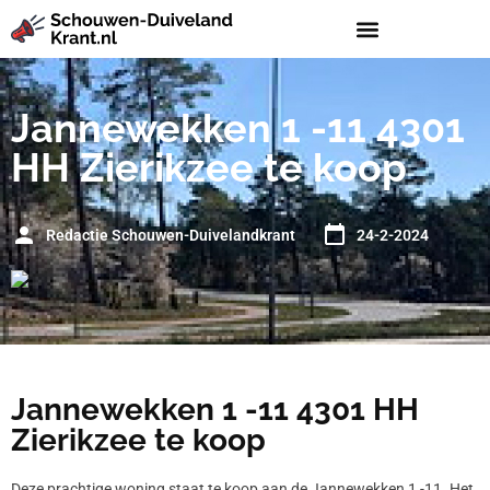
Jannewekken 1 -11 4301
HH Zierikzee te koop
Redactie Schouwen-Duivelandkrant
24-2-2024
Jannewekken 1 -11 4301 HH
Zierikzee te koop
Deze prachtige woning staat te koop aan de Jannewekken 1 -11. Het