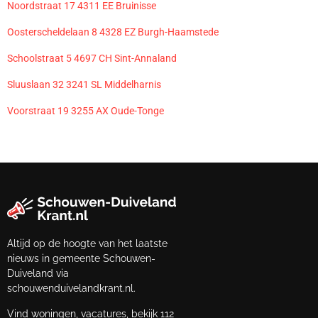
Noordstraat 17 4311 EE Bruinisse
Oosterscheldelaan 8 4328 EZ Burgh-Haamstede
Schoolstraat 5 4697 CH Sint-Annaland
Sluuslaan 32 3241 SL Middelharnis
Voorstraat 19 3255 AX Oude-Tonge
Altijd op de hoogte van het laatste
nieuws in gemeente Schouwen-
Duiveland via
schouwenduivelandkrant.nl.
Vind woningen, vacatures, bekijk 112