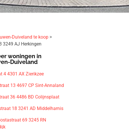
uwen-Duiveland te koop
13 3249 AJ Herkingen
er woningen in
en-Duiveland
t 4 4301 AX Zierikzee
traat 13 4697 CP Sint-Annaland
traat 36 4486 BD Colijnsplaat
raat 18 3241 AD Middelharnis
Costastraat 69 3245 RN
ijk