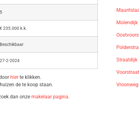
Mauritsla
5
Molendijk
€ 235.000 k.k.
Oostvoors
Beschikbaar
Polderstr
Straatdijk
27-2-2024
Voorstraa
 door
hier
te klikken.
Vroonweg 
huizen de te koop staan.
ezoek dan onze
makelaar pagina.