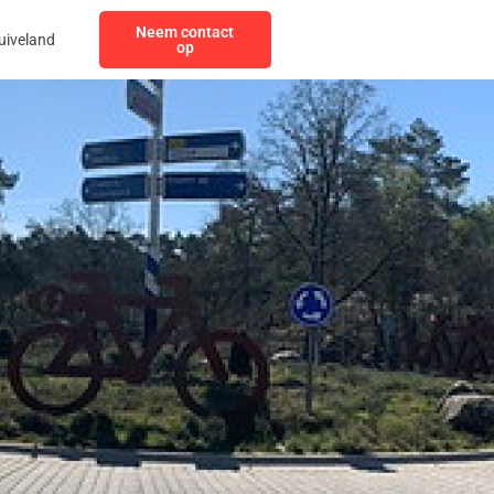
Neem contact
uiveland
op