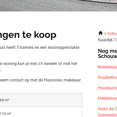
ingen te koop
Scho
Kaaidijk 
huis heeft 5 kamers en een woonoppervlakte
Nog me
Schouw
ze woning kun je met z’n tweeën of met het
Breedstraa
.
Doubleths
 neem contact op met de Huysvisie, makelaar
Havelaars
Hobbemast
68 m²
Isaäc da 
174 m²
Sommelsd