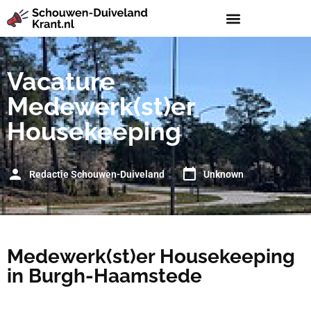
Vacature
Medewerk(st)er
Housekeeping
Redactie Schouwen-Duiveland
Unknown
Medewerk(st)er Housekeeping
in Burgh-Haamstede