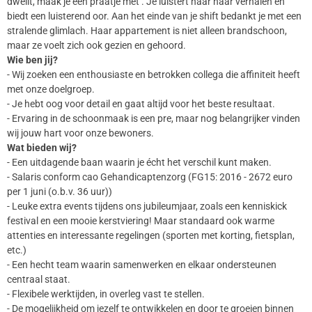
dweilt, maak je een praatje met . Je luistert naar haar verhalen en
biedt een luisterend oor. Aan het einde van je shift bedankt je met een
stralende glimlach. Haar appartement is niet alleen brandschoon,
maar ze voelt zich ook gezien en gehoord.
Wie ben jij?
- Wij zoeken een enthousiaste en betrokken collega die affiniteit heeft
met onze doelgroep.
- Je hebt oog voor detail en gaat altijd voor het beste resultaat.
- Ervaring in de schoonmaak is een pre, maar nog belangrijker vinden
wij jouw hart voor onze bewoners.
Wat bieden wij?
- Een uitdagende baan waarin je écht het verschil kunt maken.
- Salaris conform cao Gehandicaptenzorg (FG15: 2016 - 2672 euro
per 1 juni (o.b.v. 36 uur))
- Leuke extra events tijdens ons jubileumjaar, zoals een kenniskick
festival en een mooie kerstviering! Maar standaard ook warme
attenties en interessante regelingen (sporten met korting, fietsplan,
etc.)
- Een hecht team waarin samenwerken en elkaar ondersteunen
centraal staat.
- Flexibele werktijden, in overleg vast te stellen.
- De mogelijkheid om jezelf te ontwikkelen en door te groeien binnen