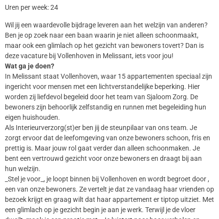
Uren per week: 24
Wil jij een waardevolle bijdrage leveren aan het welzijn van anderen?
Ben je op zoek naar een baan waarin je niet alleen schoonmaakt,
maar ook een glimlach op het gezicht van bewoners tovert? Dan is
deze vacature bij Vollenhoven in Melissant, iets voor jou!
Wat ga je doen?
In Melissant staat Vollenhoven, waar 15 appartementen speciaal zijn
ingericht voor mensen met een lichtverstandelijke beperking. Hier
worden zij liefdevol begeleid door het team van Sjaloom Zorg. De
bewoners zijn behoorlijk zelfstandig en runnen met begeleiding hun
eigen huishouden.
Als Interieurverzorg(st)er ben jij de steunpilaar van ons team. Je
zorgt ervoor dat de leefomgeving van onze bewoners schoon, fris en
prettig is. Maar jouw rol gaat verder dan alleen schoonmaken. Je
bent een vertrouwd gezicht voor onze bewoners en draagt bij aan
hun welzijn.
_Stel je voor_, je loopt binnen bij Vollenhoven en wordt begroet door ,
een van onze bewoners. Ze vertelt je dat ze vandaag haar vrienden op
bezoek krijgt en graag wilt dat haar appartement er tiptop uitziet. Met
een glimlach op je gezicht begin je aan je werk. Terwijl je de vloer