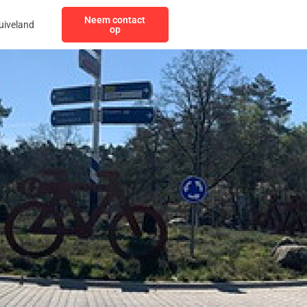
Neem contact
uiveland
op