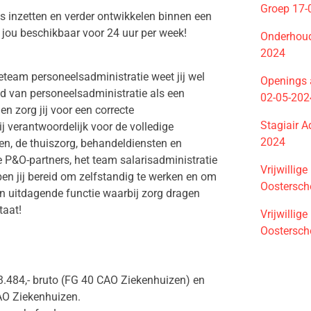
Groep 17-
is inzetten en verder ontwikkelen binnen een
jou beschikbaar voor 24 uur per week!
Onderhoud
2024
eteam personeelsadministratie weet jij wel
Openings 
ied van personeelsadministratie als een
02-05-202
en zorg jij voor een correcte
Stagiair 
j verantwoordelijk voor de volledige
2024
en, de thuiszorg, behandeldiensten en
P&O-partners, het team salarisadministratie
Vrijwillig
en jij bereid om zelfstandig te werken en om
Oostersch
en uitdagende functie waarbij zorg dragen
taat!
Vrijwillig
Oostersch
3.484,- bruto (FG 40 CAO Ziekenhuizen) en
CAO Ziekenhuizen.