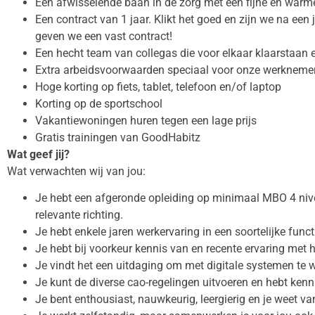
Een afwisselende baan in de zorg met een fijne en warm
Een contract van 1 jaar. Klikt het goed en zijn we na een
geven we een vast contract!
Een hecht team van collegas die voor elkaar klaarstaan e
Extra arbeidsvoorwaarden speciaal voor onze werknemers
Hoge korting op fiets, tablet, telefoon en/of laptop
Korting op de sportschool
Vakantiewoningen huren tegen een lage prijs
Gratis trainingen van GoodHabitz
Wat geef jij?
Wat verwachten wij van jou:
Je hebt een afgeronde opleiding op minimaal MBO 4 niv
relevante richting.
Je hebt enkele jaren werkervaring in een soortelijke funct
Je hebt bij voorkeur kennis van en recente ervaring met
Je vindt het een uitdaging om met digitale systemen te w
Je kunt de diverse cao-regelingen uitvoeren en hebt kenn
Je bent enthousiast, nauwkeurig, leergierig en je weet v