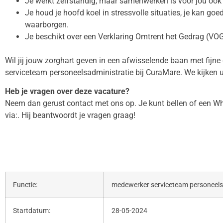
Je werkt zelfstandig, maar samenwerken is voor jou ook
Je houd je hoofd koel in stressvolle situaties, je kan goed
waarborgen.
Je beschikt over een Verklaring Omtrent het Gedrag (VOG
Wil jij jouw zorghart geven in een afwisselende baan met fijne
serviceteam personeelsadministratie bij CuraMare. We kijken ui
Heb je vragen over deze vacature?
Neem dan gerust contact met ons op. Je kunt bellen of een Wha
via:. Hij beantwoordt je vragen graag!
Functie:
medewerker serviceteam personeels
Startdatum:
28-05-2024