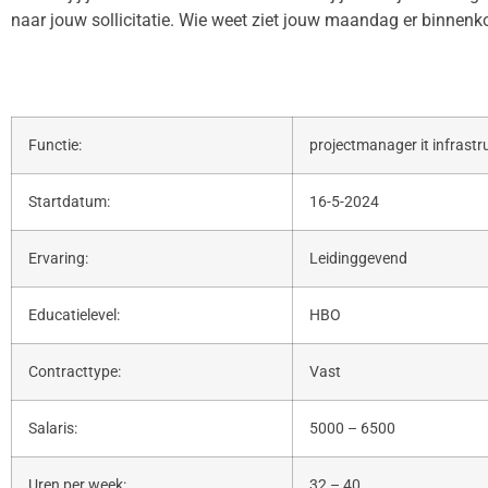
naar jouw sollicitatie. Wie weet ziet jouw maandag er binnenkor
Functie:
projectmanager it infrastr
Startdatum:
16-5-2024
Ervaring:
Leidinggevend
Educatielevel:
HBO
Contracttype:
Vast
Salaris:
5000 – 6500
Uren per week:
32 – 40