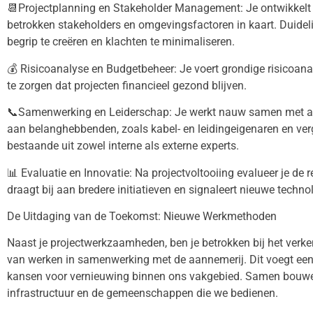
📆Projectplanning en Stakeholder Management: Je ontwikkelt g
betrokken stakeholders en omgevingsfactoren in kaart. Duideli
begrip te creëren en klachten te minimaliseren.
💰 Risicoanalyse en Budgetbeheer: Je voert grondige risicoan
te zorgen dat projecten financieel gezond blijven.
📞Samenwerking en Leiderschap: Je werkt nauw samen met aan
aan belanghebbenden, zoals kabel- en leidingeigenaren en verg
bestaande uit zowel interne als externe experts.
📊 Evaluatie en Innovatie: Na projectvoltooiing evalueer je de r
draagt bij aan bredere initiatieven en signaleert nieuwe techn
De Uitdaging van de Toekomst: Nieuwe Werkmethoden
Naast je projectwerkzaamheden, ben je betrokken bij het ver
van werken in samenwerking met de aannemerij. Dit voegt een e
kansen voor vernieuwing binnen ons vakgebied. Samen bouwe
infrastructuur en de gemeenschappen die we bedienen.