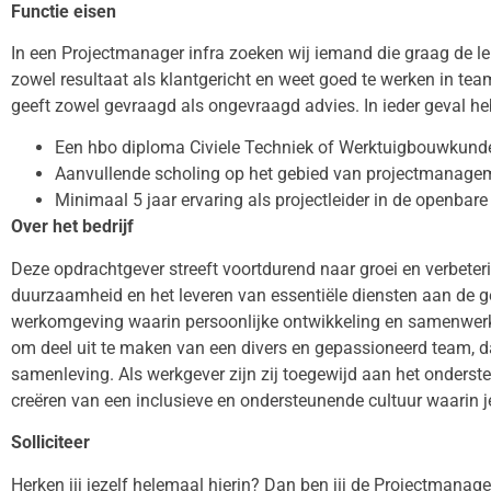
Functie eisen
In een Projectmanager infra zoeken wij iemand die graag de le
zowel resultaat als klantgericht en weet goed te werken in tea
geeft zowel gevraagd als ongevraagd advies. In ieder geval heb
Een hbo diploma Civiele Techniek of Werktuigbouwkund
Aanvullende scholing op het gebied van projectmanagem
Minimaal 5 jaar ervaring als projectleider in de openbare
Over het bedrijf
Deze opdrachtgever streeft voortdurend naar groei en verbeteri
duurzaamheid en het leveren van essentiële diensten aan de 
werkomgeving waarin persoonlijke ontwikkeling en samenwerkin
om deel uit te maken van een divers en gepassioneerd team, da
samenleving. Als werkgever zijn zij toegewijd aan het onderst
creëren van een inclusieve en ondersteunende cultuur waarin je
Solliciteer
Herken jij jezelf helemaal hierin? Dan ben jij de Projectmanage