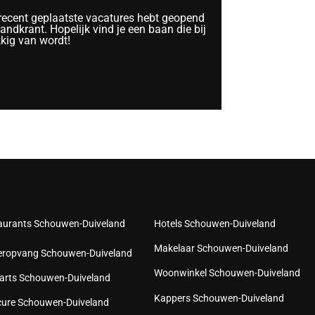
 recent geplaatste vacatures hebt geopend
ndkrant. Hopelijk vind je een baan die bij
kkig van wordt!
aurants Schouwen-Duiveland
Hotels Schouwen-Duiveland
Makelaar Schouwen-Duiveland
eropvang Schouwen-Duiveland
Woonwinkel Schouwen-Duiveland
arts Schouwen-Duiveland
Kappers Schouwen-Duiveland
cure Schouwen-Duiveland