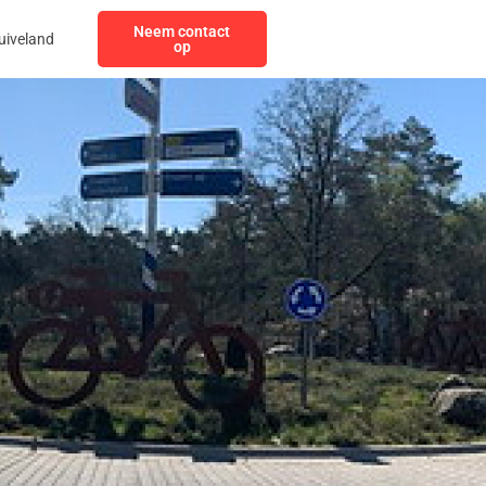
Neem contact
uiveland
op