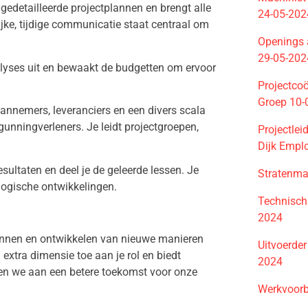
edetailleerde projectplannen en brengt alle
24-05-202
jke, tijdige communicatie staat centraal om
Openings 
29-05-202
alyses uit en bewaakt de budgetten om ervoor
Projectcoö
Groep 10-
nemers, leveranciers en een divers scala
unningverleners. Je leidt projectgroepen,
Projectle
Dijk Empl
esultaten en deel je de geleerde lessen. Je
Stratenm
ologische ontwikkelingen.
Technisch
2024
kennen en ontwikkelen van nieuwe manieren
Uitvoerde
xtra dimensie toe aan je rol en biedt
2024
n we aan een betere toekomst voor onze
Werkvoorb