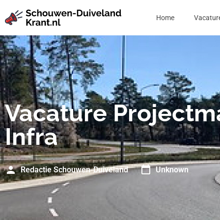
Home
Vacatur
Vacature Projectm
Infra
Redactie Schouwen-Duiveland
Unknown