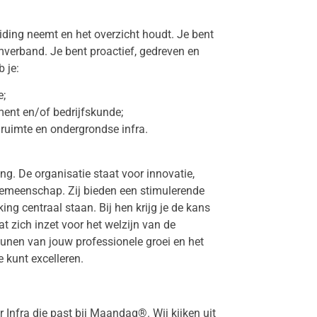
iding neemt en het overzicht houdt. Je bent
mverband. Je bent proactief, gedreven en
 je:
e;
ent en/of bedrijfskunde;
 ruimte en ondergrondse infra.
ng. De organisatie staat voor innovatie,
gemeenschap. Zij bieden een stimulerende
g centraal staan. Bij hen krijg je de kans
t zich inzet voor het welzijn van de
eunen van jouw professionele groei en het
 kunt excelleren.
r Infra die past bij Maandag®. Wij kijken uit