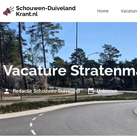
Home
Vacatur
Vacature Stratenm
Redactie Schouwen-Duiveland
Unknown