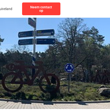
Neem contact
uiveland
op