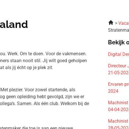
naland
Vaca
Stratenm
Bekijk 
 jou. Werk. Om te doen. Voor de vakmensen.
Digital De
ners staan nooit stil. Jij wilt goed geholpen
Directeur 
als jij écht op je plek zit.
21-05-202
Ervaren pr
. Met plezier. Voor zowel startende, als
2024
og geen opleiding hebt gevolgd, zijn we er
Machinist
ollega’s. Samen. Als één club. Welkom bij de
04-04-202
Machinist
28-05-202
atenmaker die toe is aan een nieuwe