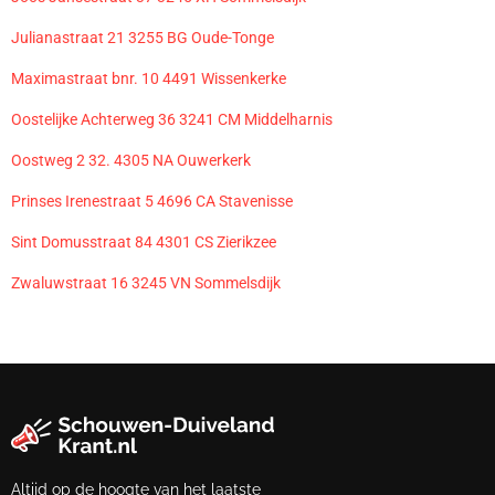
Julianastraat 21 3255 BG Oude-Tonge
Maximastraat bnr. 10 4491 Wissenkerke
Oostelijke Achterweg 36 3241 CM Middelharnis
Oostweg 2 32. 4305 NA Ouwerkerk
Prinses Irenestraat 5 4696 CA Stavenisse
Sint Domusstraat 84 4301 CS Zierikzee
Zwaluwstraat 16 3245 VN Sommelsdijk
Altijd op de hoogte van het laatste