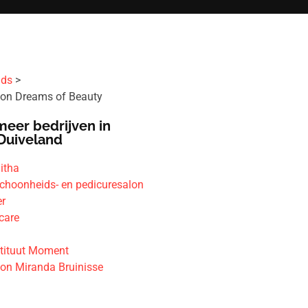
ids
on Dreams of Beauty
meer bedrijven in
Duiveland
itha
choonheids- en pedicuresalon
er
care
tituut Moment
on Miranda Bruinisse