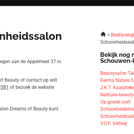
nheidssalon
Bedrijveng
Schoonheidssal
Bekijk nog 
Schouwen-
egen aan de Appelmeet 37 in
Beautysalon Tal
f Beauty of contact op wilt
Derma Nature S
9581
of bezoek de website
J.K.T. Kaaijstek
Nathalie beauty
Op goede voet
salon Dreams of Beauty kunt
Schoonheidsins
Schoonheidssal
V.O.F. Verheij