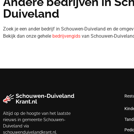
Andere bedrijven in S
Duiveland
Zoek je een ander bedrijf in Schouwen-Duiveland en de omg
Bekijk dan onze gehele
bedrijvengids
van Schouwen-Duiveland
Rest
Kind
Altijd op de hoogte van het laatste
Tand
nieuws in gemeente Schouwen-
Duiveland via
Pedi
schouwenduivelandkrant.nl.