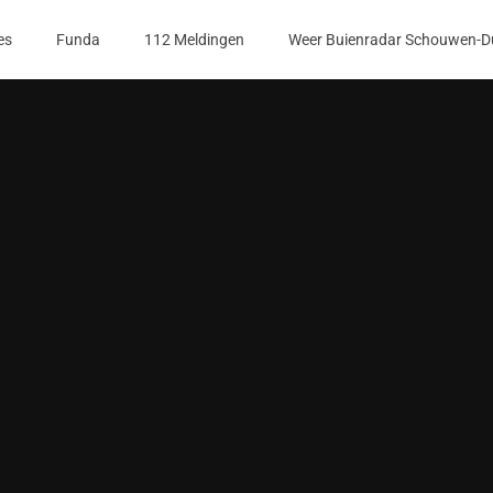
es
Funda
112 Meldingen
Weer Buienradar Schouwen-D