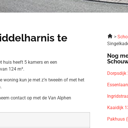
ddelharnis te
Scho
Singelkad
Nog me
Schouw
t huis heeft 5 kamers en een
 van 124 m².
Dorpsdijk
ze woning kun je met z’n tweeën of met het
Essenlaan
.
Ingridstr
n neem contact op met de Van Alphen
Kaaidijk 
Pakhuus (