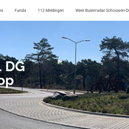
es
Funda
112 Meldingen
Weer Buienradar Schouwen-D
1 DG
op