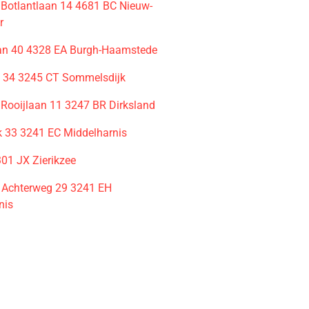
n Botlantlaan 14 4681 BC Nieuw-
r
an 40 4328 EA Burgh-Haamstede
t 34 3245 CT Sommelsdijk
 Rooijlaan 11 3247 BR Dirksland
jk 33 3241 EC Middelharnis
301 JX Zierikzee
e Achterweg 29 3241 EH
nis