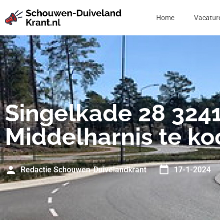
Home
Vacatur
Singelkade 28 324
Middelharnis te ko
Redactie Schouwen-Duivelandkrant
17-1-2024