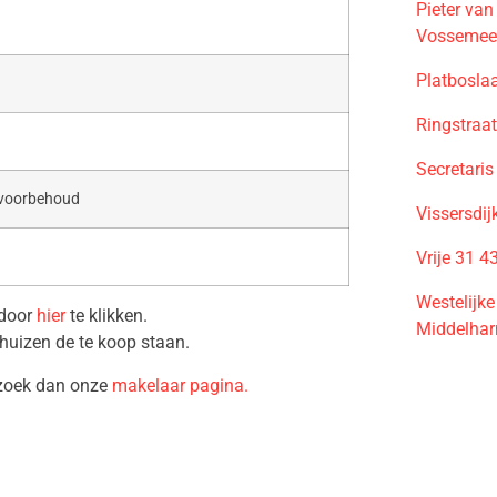
Pieter va
Vossemee
Platbosla
Ringstraa
Secretaris
 voorbehoud
Vissersdi
Vrije 31 4
Westelijk
 door
hier
te klikken.
Middelhar
huizen de te koop staan.
ezoek dan onze
makelaar pagina.