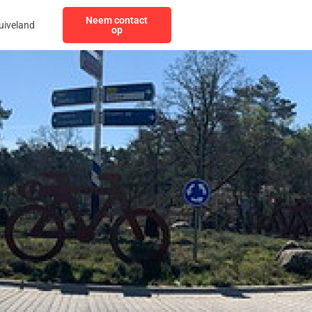
Neem contact
uiveland
op