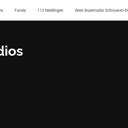
es
Funda
112 Meldingen
Weer Buienradar Schouwen-D
dios