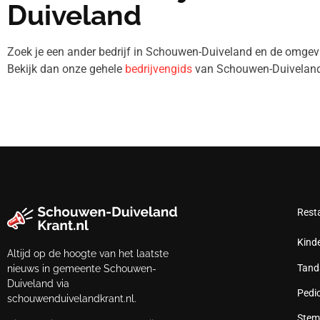
Duiveland
Zoek je een ander bedrijf in Schouwen-Duiveland en de omg
Bekijk dan onze gehele
bedrijvengids
van Schouwen-Duiveland
Rest
Kind
Altijd op de hoogte van het laatste
Tand
nieuws in gemeente Schouwen-
Duiveland via
Pedi
schouwenduivelandkrant.nl.
Stem