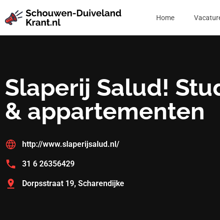
Home
Vacatur
Slaperij Salud! Stu
& appartementen
http://www.slaperijsalud.nl/
31 6 26356429
Dorpsstraat 19, Scharendijke