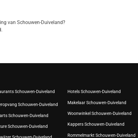
eving van Schouwen-Duiveland?
.
aurants Schouwen-Duiveland
Hotels Schouwen-Duiveland
Makelaar Schouwen-Duiveland
eropvang Schouwen-Duiveland
Woonwinkel Schouwen-Duiveland
arts Schouwen-Duiveland
Kappers Schouwen-Duiveland
cure Schouwen-Duiveland
Rommelmarkt Schouwen-Duiveland
wijzer Schouwen-Duiveland