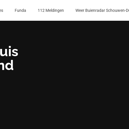
es
Funda
112 Meldingen
Weer Buienradar Schouwen-D
uis
nd