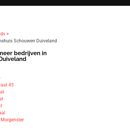
ids
ijnshuis Schouwen Duiveland
meer bedrijven in
Duiveland
e
raat 45
at
at
t
aal
 Morgenster