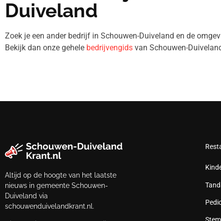
Duiveland
Zoek je een ander bedrijf in Schouwen-Duiveland en de omg
Bekijk dan onze gehele
bedrijvengids
van Schouwen-Duiveland
Rest
Kind
Altijd op de hoogte van het laatste
Tand
nieuws in gemeente Schouwen-
Duiveland via
Pedi
schouwenduivelandkrant.nl.
Stem