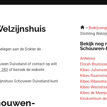
elzijnshuis
Bedrijveng
Stichting Welz
Bekijk nog 
Schouwen-
gelegen aan de Dokter de
AnNenny
ouwen Duiveland of contact op wilt
Elorah Bruiniss
1 283
of bezoek de website .
Kibeo Julianast
Kibeo Raamstra
lzijnshuis Schouwen Duiveland kunt
Kibeo Ribesstra
Kibeo Weststraa
Kibeo de Meerp
Kindcentrum de
chouwen-