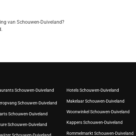
eving van Schouwen-Duiveland?
.
aurants Schouwen-Duiveland
Hotels Schouwen-Duiveland
Makelaar Schouwen-Duiveland
eropvang Schouwen-Duiveland
Woonwinkel Schouwen-Duiveland
arts Schouwen-Duiveland
Kappers Schouwen-Duiveland
cure Schouwen-Duiveland
Rommelmarkt Schouwen-Duiveland
wijzer Schouwen-Duiveland