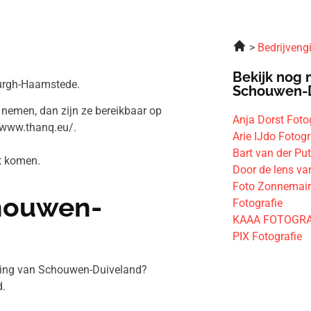
Bedrijveng
Bekijk nog 
Burgh-Haamstede.
Schouwen-
t nemen, dan zijn ze bereikbaar op
Anja Dorst Foto
/www.thanq.eu/.
Arie IJdo Fotogr
Bart van der Put
nt komen.
Door de lens va
Foto Zonnemai
chouwen-
Fotografie
KAAA FOTOGRA
PIX Fotografie
eving van Schouwen-Duiveland?
.