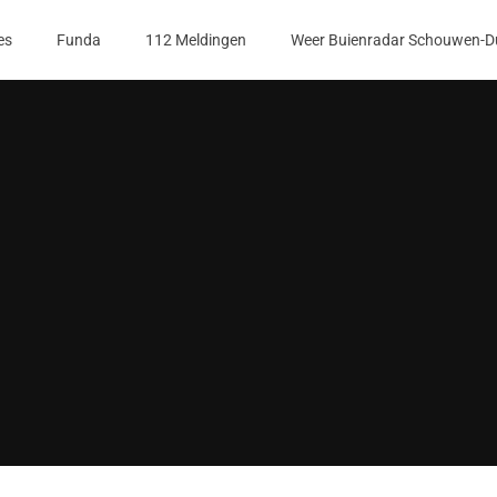
es
Funda
112 Meldingen
Weer Buienradar Schouwen-D