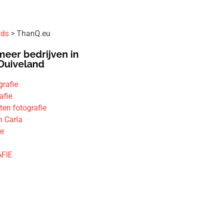
ids
ThanQ.eu
meer bedrijven in
Duiveland
grafie
afie
ten fotografie
n Carla
re
FIE