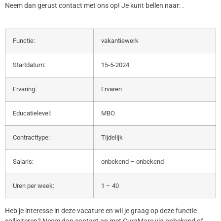
Neem dan gerust contact met ons op! Je kunt bellen naar: .
Functie:
vakantiewerk
Startdatum:
15-5-2024
Ervaring:
Ervaren
Educatielevel:
MBO
Contracttype:
Tijdelijk
Salaris:
onbekend – onbekend
Uren per week:
1 – 40
Heb je interesse in deze vacature en wil je graag op deze functie
solliciteren? Neem dan contact op met CuraMare via onbekend of