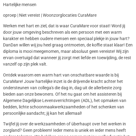
Hartelijke mensen
oproep | Niet vereist | Woonzorglocaties CuraMare
Werken met hart en ziel, dat is waar CuraMare voor staat! Word jij
door jouw omgeving beschreven als een persoon met een warm
karakter en hebben oudere mensen een speciaal plekje in jouw hart?
DanDan willen wij jou heel graag ontmoeten, de koffie staat klaar! Een
diploma is mooi meegenomen, maar absoluut geen vereiste! Wij zijn
ervan overtuigd dat wanneer jij zorgt met liefde en toewijding, de rest
vanzelf op zijn plek valt.
Ontdek waarom een warm hart van onschatbare waarde is bij
CuraMare! Jouw hartelijke inzet is de drijvende kracht achter het
ondersteunen van collega's die dag in, dag uit de allerbeste zorg
bieden aan onze bewoners. Of het nu gaat om het assisteren bij
Algemene Dagelijkse Levensverrichtingen (ADL), het opmaken van
bedden, lichte schoonmaakwerkzaamheden of het schenken van
persoonlijke aandacht; jij kan het allemaal!
Twijfel jij over de werkzaamheden of überhaupt over het werken in
zorgland? Geen probleem! Ieder mens is uniek en ieder mens heeft