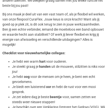
andere talenten. We bekijken graag samen met jou welke functie het
beste bij jou past!
Bij ons maak je deel uit van een vast team of, als je flexibel wil werken,
van onze flexpool CuraFlex. Jouw keus is onze kracht! Want als jij
goed op je plek zit, is dit ook terug te zien in jouw werkzaamheden.
Ben jij een echte verbinder, iemand die moeiteloos een band opbouwt
en waarde hecht aan stabiliteit? Of werk jij liever flexibel en krijg jij
energie van afwisseling en verschillende uitdagingen? Alles is
mogelijk!
Checklist voor nieuwe
hartelijke collegas:
Je hebt een warm
hart
voor ouderen.
Je steekt graag je
handen
uit de mouwen, stilzitten is niks voor
jou!
Je hebt
oog
voor de mensen om je heen, je bent een echt
gevoelsmens.
Je biedt een luisterend
oor
en hebt de rust voor een mooi
gesprek.
Je zet iedere dag je beste
beentje
voor, samen zetten we
steeds weer nieuwe stappen!
Je beschikt over een Verklaring Omtrent het Gedrag (VOG). Wij