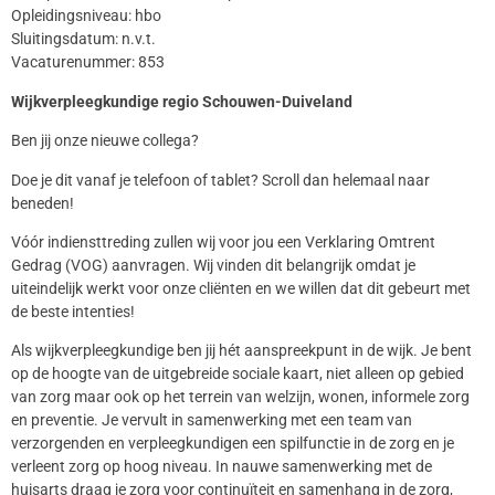
Opleidingsniveau: hbo
Sluitingsdatum: n.v.t.
Vacaturenummer: 853
Wijkverpleegkundige regio Schouwen-Duiveland
Ben jij onze nieuwe collega?
Doe je dit vanaf je telefoon of tablet? Scroll dan helemaal naar
beneden!
Vóór indiensttreding zullen wij voor jou een Verklaring Omtrent
Gedrag (VOG) aanvragen. Wij vinden dit belangrijk omdat je
uiteindelijk werkt voor onze cliënten en we willen dat dit gebeurt met
de beste intenties!
Als wijkverpleegkundige ben jij hét aanspreekpunt in de wijk. Je bent
op de hoogte van de uitgebreide sociale kaart, niet alleen op gebied
van zorg maar ook op het terrein van welzijn, wonen, informele zorg
en preventie. Je vervult in samenwerking met een team van
verzorgenden en verpleegkundigen een spilfunctie in de zorg en je
verleent zorg op hoog niveau. In nauwe samenwerking met de
huisarts draag je zorg voor continuïteit en samenhang in de zorg,