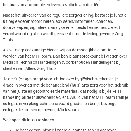
behoud van autonomie en levenskwaliteit van de cliënt.
Naast het uitvoeren van de reguliere zorgverlening, bestaat je functie
uit regie voeren/coördineren, adviseren/informeren, coachen,
doorverwijzen, signaleren, analyseren en besluiten nemen. Je legt
verantwoording af en wordt gecoacht door de leidinggevende Zorg
Thuis.
Als wijkverpleegkundige bieden wij jou de mogelijkheid om lid te
worden van het MTH team. Dan ben je aanspreekpunt bij vragen over
Medisch Technisch Handelingen (Voorbehouden Handelingen) bij
cliënten van Allévo Zorg Thuis.
Je geeft (on)gevraagd voorlichting over hygiënisch werken en je
draag in overleg met de behandelend (huis) arts zorg voor het gebruik
van het juiste en gecontroleerde materiaal, dat nodig is bij de MTH
handeling bij de thuiswonende cliënt. Als lid van het MTH team train je
collega's in verpleegtechnische vaardigheden en ben je bevoegd
collega's te toetsen op bevoegd/bekwaam.
We hopen dit in jou te vinden
Je bent communicatief vaardig, empathisch en gedreven;