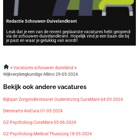
Redactie Schouwen-Duivelandkrant
Leuk dat je een van de recent geplaatste vacatures hebt geopend
via de schouwen-duivelandkrant. Hopelijk vind je een baan die bij
je past en waar je gelukkig van wordt!
Vacatures schouwen duiveland
Wijkverpleegkundige Allévo 29-05-2024
Bekijk ook andere vacatures
Bijbaan Zorgondersteuner Ouderenzorg CuraMare 04-05-2024
Dierenarts AniCura 01-05-2024
GZ-Psycholoog CuraMare 05-06-2024
GZ-Psycholoog Medical Thuiszorg 18-05-2024