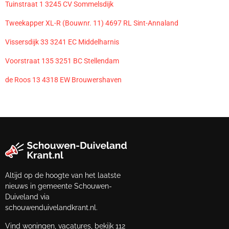
Tuinstraat 1 3245 CV Sommelsdijk
Tweekapper XL-R (Bouwnr. 11) 4697 RL Sint-Annaland
Vissersdijk 33 3241 EC Middelharnis
Voorstraat 135 3251 BC Stellendam
de Roos 13 4318 EW Brouwershaven
Altijd op de hoogte van het laatste
nieuws in gemeente Schouwen-
Duiveland via
schouwenduivelandkrant.nl.
Vind woningen, vacatures, bekijk 112