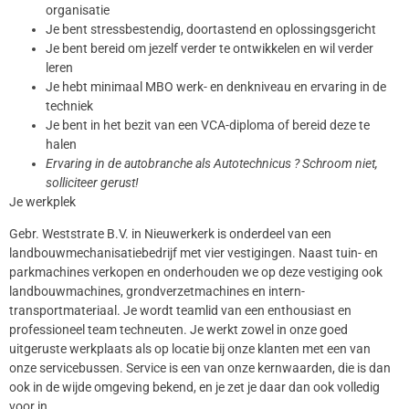
organisatie
Je bent stressbestendig, doortastend en oplossingsgericht
Je bent bereid om jezelf verder te ontwikkelen en wil verder
leren
Je hebt minimaal MBO werk- en denkniveau en ervaring in de
techniek
Je bent in het bezit van een VCA-diploma of bereid deze te
halen
Ervaring in de autobranche als Autotechnicus ? Schroom niet,
solliciteer gerust!
Je werkplek
Gebr. Weststrate B.V. in Nieuwerkerk is onderdeel van een
landbouwmechanisatiebedrijf met vier vestigingen. Naast tuin- en
parkmachines verkopen en onderhouden we op deze vestiging ook
landbouwmachines, grondverzetmachines en intern-
transportmateriaal. Je wordt teamlid van een enthousiast en
professioneel team techneuten. Je werkt zowel in onze goed
uitgeruste werkplaats als op locatie bij onze klanten met een van
onze servicebussen. Service is een van onze kernwaarden, die is dan
ook in de wijde omgeving bekend, en je zet je daar dan ook volledig
voor in.