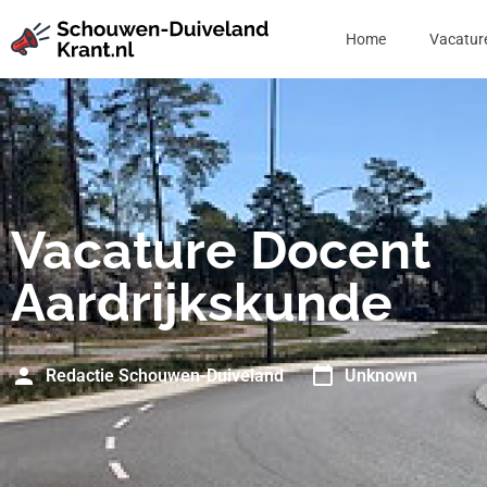
Home
Vacatur
Vacature Docent
Aardrijkskunde
Redactie Schouwen-Duiveland
Unknown