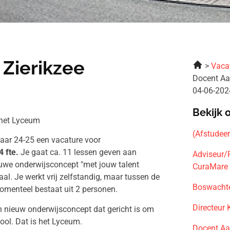
 Zierikzee
Vaca
Docent Aa
04-06-202
Bekijk 
 het Lyceum
(Afstudee
aar 24-25 een vacature voor
4 fte.
Je gaat ca. 11 lessen geven aan
Adviseur/
we onderwijsconcept "met jouw talent
CuraMare 
aal. Je werkt vrij zelfstandig, maar tussen de
Boswachte
momenteel bestaat uit 2 personen.
Directeur
n nieuw onderwijsconcept dat gericht is om
hool. Dat is het Lyceum.
Docent Aa