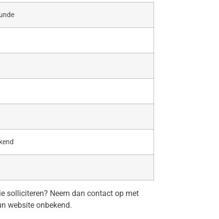
kunde
kend
tie solliciteren? Neem dan contact op met
un website onbekend.