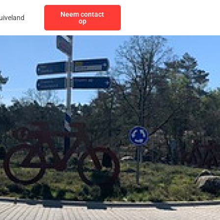
Neem contact
uiveland
op