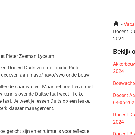
Vaca
Docent Du
2024
Bekijk 
r het Pieter Zeeman Lyceum
Akkerbouw
en Docent Duits voor de locatie Pieter
2024
den gegeven aan mavo/havo/vwo onderbouw.
Boswachte
illende naamvallen. Maar het hoeft echt niet
w kennis over de Duitse taal weet jij elke
Docent Aa
 taal. Je weet je lessen Duits op een leuke,
04-06-202
 sterk klassenmanagement.
Docent Du
2024
lgericht zijn en er ruimte is voor reflectie
Docent Pr