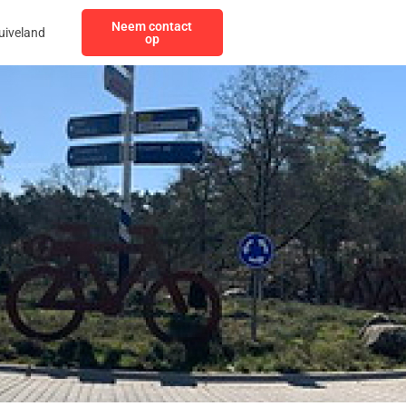
Neem contact
uiveland
op