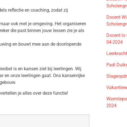
Scholengr
els reflectie en coaching, zodat zij
Docent Wi
ie maar ook met je omgeving. Het organiseren
Scholengr
eker die past binnen jouw lessen zie je als
Docent lo 
04-2024
nieuwing en bouwt mee aan de doorlopende
Leerkrach
Padi Duik
bel is en kansen ziet bij leerlingen. Wij
ar en onze leerlingen gaat. Ons kansenrijke
Stageopdr
lgebouw.
Vakantiew
rtellen je alles over deze functie!
Warmtepo
2024