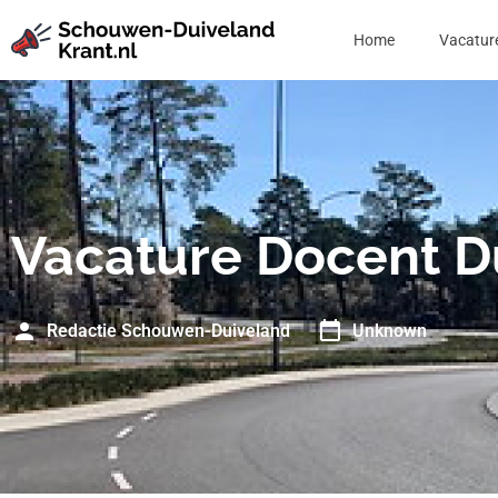
Home
Vacatur
Vacature Docent D
Redactie Schouwen-Duiveland
Unknown