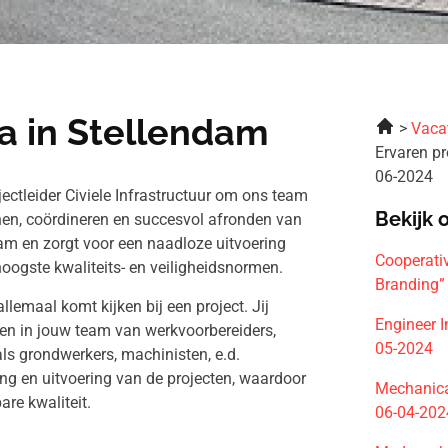
ra in Stellendam
Vaca
Ervaren pr
06-2024
jectleider Civiele Infrastructuur om ons team
Bekijk 
annen, coördineren en succesvol afronden van
team en zorgt voor een naadloze uitvoering
Cooperativ
 hoogste kwaliteits- en veiligheidsnormen.
Branding”
allemaal komt kijken bij een project. Jij
Engineer I
iden in jouw team van werkvoorbereiders,
05-2024
ls grondwerkers, machinisten, e.d.
ning en uitvoering van de projecten, waardoor
Mechanic
are kwaliteit.
06-04-202