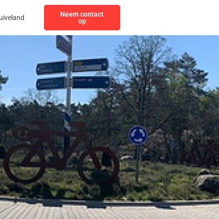
Neem contact
uiveland
op