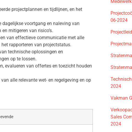
Medewerke
erde projectplannen en tijdlijnen, en het
Projectcoö
06-2024
 dagelijkse voortgang en naleving van
 en mitigeren van risico’s.
Projectle
n van effectieve communicatie met alle
Projectma
n het rapporteren van projectstatus.
van technische oplossingen en
Stratenm
gen op te lossen.
, evalueren van offertes en toezicht houden
Stratenm
Technisch
van alle relevante wet- en regelgeving en op
2024
Vakman G
Verkoopad
Sales Comm
gevende
2024