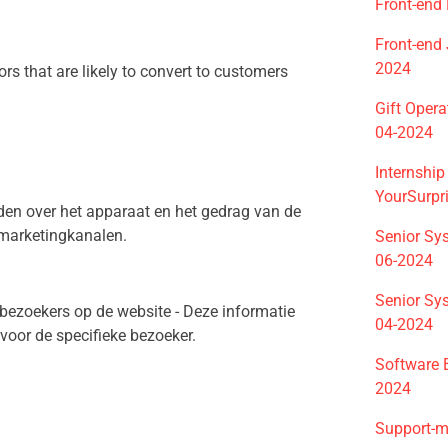
Front-end
Front-end
2024
s that are likely to convert to customers
Gift Oper
04-2024
Internshi
YourSurpr
en over het apparaat en het gedrag van de
 marketingkanalen.
Senior Sy
06-2024
Senior Sy
bezoekers op de website - Deze informatie
04-2024
voor de specifieke bezoeker.
Software 
2024
Support-m