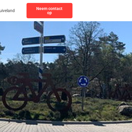
Neem contact
uiveland
op