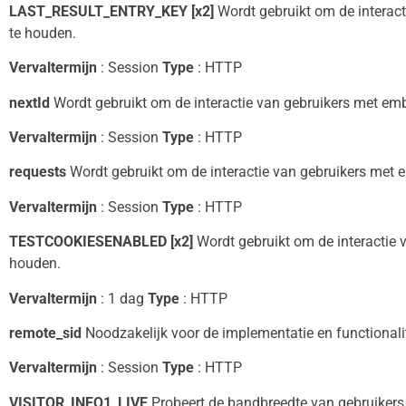
LAST_RESULT_ENTRY_KEY [x2]
Wordt gebruikt om de interac
te houden.
Vervaltermijn
: Session
Type
: HTTP
nextId
Wordt gebruikt om de interactie van gebruikers met em
Vervaltermijn
: Session
Type
: HTTP
requests
Wordt gebruikt om de interactie van gebruikers met 
Vervaltermijn
: Session
Type
: HTTP
TESTCOOKIESENABLED [x2]
Wordt gebruikt om de interactie 
houden.
Vervaltermijn
: 1 dag
Type
: HTTP
remote_sid
Noodzakelijk voor de implementatie en functionali
Vervaltermijn
: Session
Type
: HTTP
VISITOR_INFO1_LIVE
Probeert de bandbreedte van gebruikers 