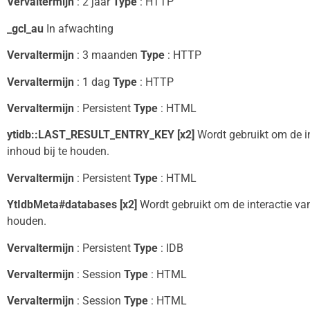
Vervaltermijn
: 2 jaar
Type
: HTTP
_gcl_au
In afwachting
Vervaltermijn
: 3 maanden
Type
: HTTP
Vervaltermijn
: 1 dag
Type
: HTTP
Vervaltermijn
: Persistent
Type
: HTML
ytidb::LAST_RESULT_ENTRY_KEY [x2]
Wordt gebruikt om de i
inhoud bij te houden.
Vervaltermijn
: Persistent
Type
: HTML
YtIdbMeta#databases [x2]
Wordt gebruikt om de interactie va
houden.
Vervaltermijn
: Persistent
Type
: IDB
Vervaltermijn
: Session
Type
: HTML
Vervaltermijn
: Session
Type
: HTML