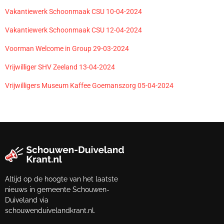
Vakantiewerk Schoonmaak CSU 10-04-2024
Vakantiewerk Schoonmaak CSU 12-04-2024
Voorman Welcome in Group 29-03-2024
Vrijwilliger SHV Zeeland 13-04-2024
Vrijwilligers Museum Kaffee Goemanszorg 05-04-2024
Altijd op de hoogte van het laatste
nieuws in gemeente Schouwen-
Duiveland via
schouwenduivelandkrant.nl.