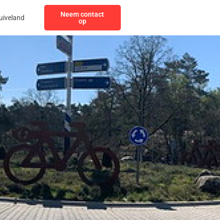
Neem contact
uiveland
op