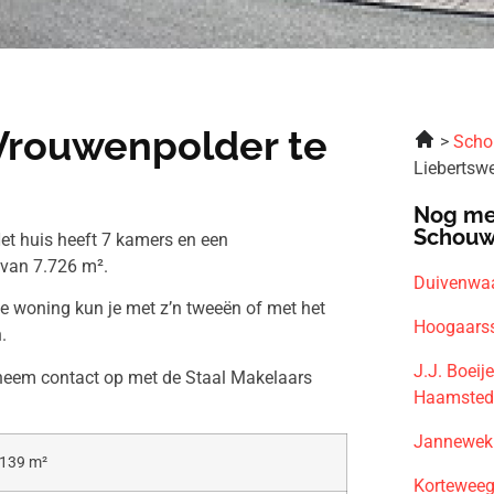
Vrouwenpolder te
Scho
Liebertsw
Nog me
Schouw
et huis heeft 7 kamers en een
 van 7.726 m².
Duivenwaa
ze woning kun je met z’n tweeën of met het
Hoogaarss
.
J.J. Boei
 neem contact op met de Staal Makelaars
Haamsted
Jannewekk
139 m²
Korteweeg