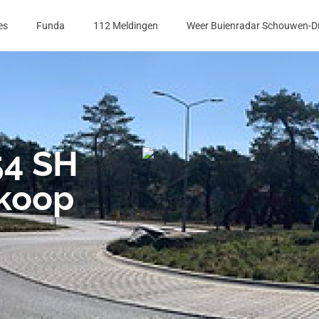
es
Funda
112 Meldingen
Weer Buienradar Schouwen-D
54 SH
 koop