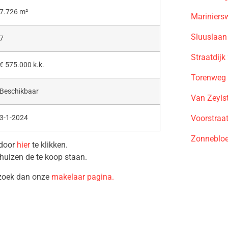
7.726 m²
Mariniers
Sluuslaan
7
Straatdijk
€ 575.000 k.k.
Torenweg
Beschikbaar
Van Zeyls
Voorstraa
3-1-2024
Zonnebloe
 door
hier
te klikken.
huizen de te koop staan.
ezoek dan onze
makelaar pagina.