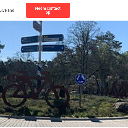
Neem contact
uiveland
op