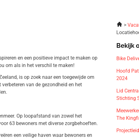
Vaca
Locatieho
Bekijk 
nspireren en een positieve impact te maken op
Bike Deli
 om als in het verschil te maken!
Hoofd Pat
Zeeland, is op zoek naar een toegewijde om
2024
et verbeteren van de gezondheid en het
Lid Centr
len.
Stichting
Meewerken
genmeer. Op loopafstand van zowel het
The Kingf
 voor 63 bewoners met diverse zorgbehoeften.
Projectle
 creëren een veilige haven waar bewoners en