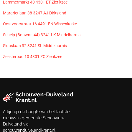
Lammermarkt 40 4301 ET Zierikzee
Margrietlaan 38 3247 AJ Dirksland
Oostvoorstraat 16 4491 EN Wissenkerke
Schelp (Bouwnr. 44) 3241 LK Middelharnis
Sluuslaan 32 3241 SL Middelharnis
Zeesterpad 10 4301 ZC Zierikzee
Altijd op de hoogte van het laatste
nieuws in gemeente Schouwen-
Duiveland via
schouwenduivelandkrant.nl.