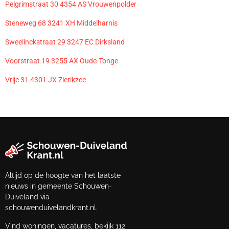
Pelgrimstraat 30 4354 AS Vrouwenpolder
Steneweg 68 3241 XH Middelharnis
Sweelinckstraat 29 3247 EC Dirksland
Voorstraat 19 3255 AX Oude-Tonge
Vrije 31 4301 JX Zierikzee
Altijd op de hoogte van het laatste
nieuws in gemeente Schouwen-
Duiveland via
schouwenduivelandkrant.nl.
Vind woningen, vacatures, bekijk 112