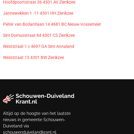
Hoofdpoortstraat 36 4301 AV Zierikzee
Jannewekken 1 -11 4301 HH Zierikzee
Pieter van Botlantlaan 14 4681 BC Nieuw-Vossemeer
Sint Domusstraat 84 4301 CS Zierikzee
Weststraat 1 c 4697 GA Sint-Annaland
Weststraat 13 4301 BW Zierikzee
Altijd op de hoogte van het laatste
nieuws in gemeente Schouwen-
Duiveland via
schouwenduivelandkrant.nl.