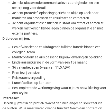
Je hebt uitstekende communicatieve vaardigheden en een
scherp oog voor detail.
Je bent proactief, oplossingsgericht en altijd op zoek naar
manieren om processen en resultaten te verbeteren.
Je bent organisatiesensitief en in staat om effectief samen te
werken met verschillende lagen binnen de organisatie en met
externe partners.
Dit bieden wij jou:
Een afwisselende en uitdagende fulltime functie binnen een
collegiaal team
Marktconform salaris passend bij jouw ervaring en opleiding
Eindejaarsuitkering in de vorm van een 13e maand
36 vakantiedagen (waarvan 11,5 ADV)
Premievrij pensioen
Reiskostenvergoeding
Lunchfaciliteit op kantoor
Een inspirerende werkomgeving waarin jouw ontwikkeling voor
ons key is!
Interesse?
Herken jij jezelf in dit profiel? Wacht dan niet langer en solliciteer via
de button. Wil je meer weten over de functie? Neem dan contact op