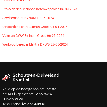
Services 16-05-2024
Projectleider Geelhoed Betonwapening 06-04-2024
Servicemonteur VNOM 10-06-2024
Uitvoerder Elektra Saman Groep 08-04-2024
Vakman GWW Eminent Groep 06-05-2024
Werkvoorbereider Elektra DNWG 23-05-2024
Altijd op de hoogte van het laatste
nieuws in gemeente Schouwen-
Duiveland via
schouwenduivelandkrant.nl.