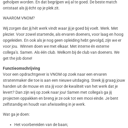
geholpen worden. En dat begrijpen wij al te goed. De beste match
ontstaat als jij écht op je plek zit.
WAAROM VNOM?
Wij zorgen dat jij hét werk vindt waar jij je goed bij voelt. Werk. Met
plezier. Voor zowel startende, als ervaren doeners, voor laag en hoog
opgeleiden. En ook als je nog geen opleiding hebt gevolgd, zijn we er
voor jou. Winnen doen we met elkaar. Met interne én externe
collega’s. Samen. Als één club. Welkom bij de club van doeners. We
get the job done!
Functieomschrijving
Voor een opdrachtgever is VNOM op zoek naar een ervaren
stratenmaker die toe is aan een nieuwe uitdaging. Steek jij graag jouw
handen uit de mouw en sta jij voor de kwaliteit van het werk dat je
levert? Dan zijn wij op zoek naar jou! Samen met collega's ga jij
projecten oppakken en breng je ze ook tot een mooi einde. Je bent
zelfstandig en houdt van afwisseling in je werk.
Wat ga je doen:
Het voorbereiden van de baan;