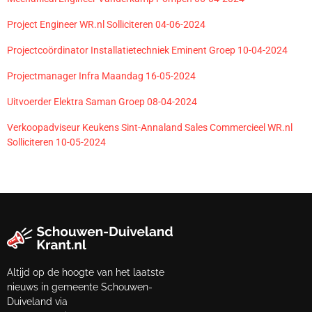
Project Engineer WR.nl Solliciteren 04-06-2024
Projectcoördinator Installatietechniek Eminent Groep 10-04-2024
Projectmanager Infra Maandag 16-05-2024
Uitvoerder Elektra Saman Groep 08-04-2024
Verkoopadviseur Keukens Sint-Annaland Sales Commercieel WR.nl
Solliciteren 10-05-2024
Altijd op de hoogte van het laatste
nieuws in gemeente Schouwen-
Duiveland via