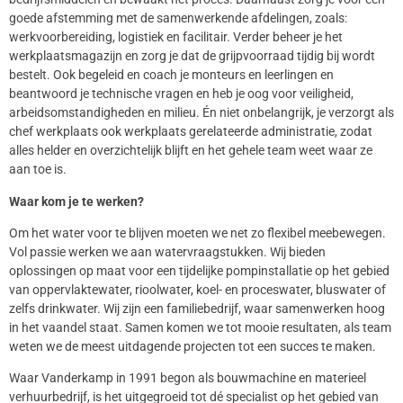
goede afstemming met de samenwerkende afdelingen, zoals:
werkvoorbereiding, logistiek en facilitair. Verder beheer je het
werkplaatsmagazijn en zorg je dat de grijpvoorraad tijdig bij wordt
bestelt. Ook begeleid en coach je monteurs en leerlingen en
beantwoord je technische vragen en heb je oog voor veiligheid,
arbeidsomstandigheden en milieu. Én niet onbelangrijk, je verzorgt als
chef werkplaats ook werkplaats gerelateerde administratie, zodat
alles helder en overzichtelijk blijft en het gehele team weet waar ze
aan toe is.
Waar kom je te werken?
Om het water voor te blijven moeten we net zo flexibel meebewegen.
Vol passie werken we aan watervraagstukken. Wij bieden
oplossingen op maat voor een tijdelijke pompinstallatie op het gebied
van oppervlaktewater, rioolwater, koel- en proceswater, bluswater of
zelfs drinkwater. Wij zijn een familiebedrijf, waar samenwerken hoog
in het vaandel staat. Samen komen we tot mooie resultaten, als team
weten we de meest uitdagende projecten tot een succes te maken.
Waar Vanderkamp in 1991 begon als bouwmachine en materieel
verhuurbedrijf, is het uitgegroeid tot dé specialist op het gebied van